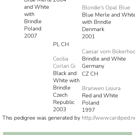
and White
Blondie's Opal Blue
with
Blue Merle and Whit
Brindle
with Brindle
Poland
Denmark
2007
2001
PL CH
Caesar vom Bökerho
Cecilia
Brindle and White
Corlan Gi
Germany
Black and
CZ CH
White with
Brindle
Branwen Lisiura
Czech
Red and White
Republic
Poland
2003
1997
This pedigree was generated by
http://www.cardiped.n