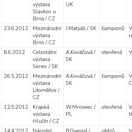
výstava
UK
Slavkov u
Brna / CZ
23.6.2012
Mezinárodní
J.Matyáš / SK
šampionů
V
výstava
r
Brno / CZ
8.6.2012
Celostátní
A.Kováčová /
otevřená
V
výstava
SK
Senec / SK
26.5.2012
Mezinárodní
A.Kováčová /
šampionů
V
výstava
SK
C
Litoměřice /
CZ
12.5.2012
Krajská
W.Mrowiec /
otevřená
V
výstava
PL
t
Hlučín / CZ
14.4.2012
Národní
B.Ovesná /
vítězů
V