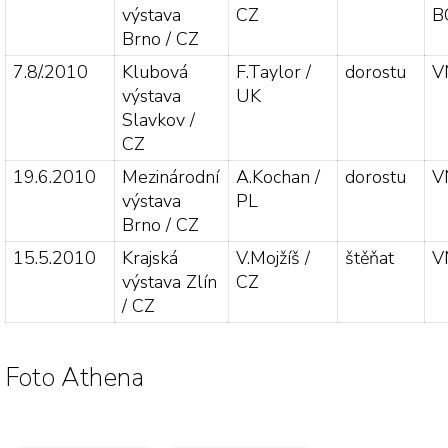
výstava
CZ
B
Brno / CZ
7.8/.2010
Klubová
F.Taylor /
dorostu
V
výstava
UK
Slavkov /
CZ
19.6.2010
Mezinárodní
A.Kochan /
dorostu
V
výstava
PL
Brno / CZ
15.5.2010
Krajská
V.Mojžíš /
štěňat
V
výstava Zlín
CZ
/ CZ
Foto Athena