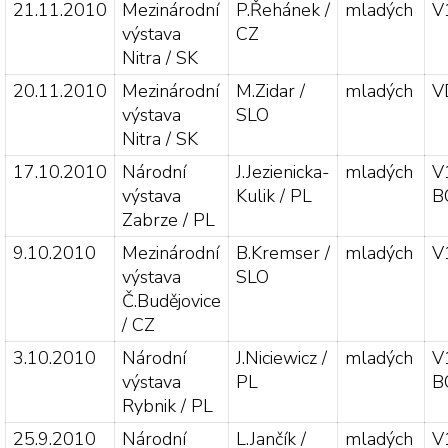
21.11.2010
Mezinárodní
P.Řehánek /
mladých
V
výstava
CZ
Nitra / SK
20.11.2010
Mezinárodní
M.Zidar /
mladých
V
výstava
SLO
Nitra / SK
17.10.2010
Národní
J.Jezienicka-
mladých
V
výstava
Kulik / PL
B
Zabrze / PL
9.10.2010
Mezinárodní
B.Kremser /
mladých
V
výstava
SLO
Č.Budějovice
/ CZ
3.10.2010
Národní
J.Niciewicz /
mladých
V
výstava
PL
B
Rybnik / PL
25.9.2010
Národní
L.Jančík /
mladých
V