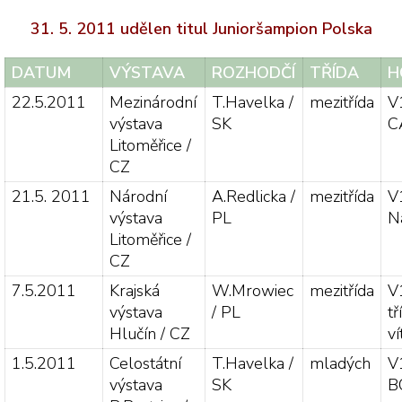
31. 5. 2011 udělen titul Junioršampion Polska
DATUM
VÝSTAVA
ROZHODČÍ
TŘÍDA
H
22.5.2011
Mezinárodní
T.Havelka /
mezitřída
V
výstava
SK
C
Litoměřice /
CZ
21.5. 2011
Národní
A.Redlicka /
mezitřída
V
výstava
PL
N
Litoměřice /
CZ
7.5.2011
Krajská
W.Mrowiec
mezitřída
V1
výstava
/ PL
tř
Hlučín / CZ
ví
1.5.2011
Celostátní
T.Havelka /
mladých
V
výstava
SK
B