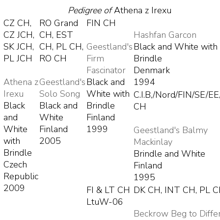
Pedigree of
Athena z Irexu
CZ CH,
RO Grand
FIN CH
CZ JCH,
CH, EST
Hashfan Garcon
SK JCH,
CH, PL CH,
Geestland's
Black and White with
PL JCH
RO CH
Firm
Brindle
Fascinator
Denmark
Athena z
Geestland's
Black and
1994
Irexu
Solo Song
White with
C.I.B,/Nord/FIN/SE/E
Black
Black and
Brindle
CH
and
White
Finland
White
Finland
1999
Geestland's Balmy
with
2005
Mackinlay
Brindle
Brindle and White
Czech
Finland
Republic
1995
2009
FI & LT CH
DK CH, INT CH, PL 
LtuW-06
Beckrow Beg to Diffe