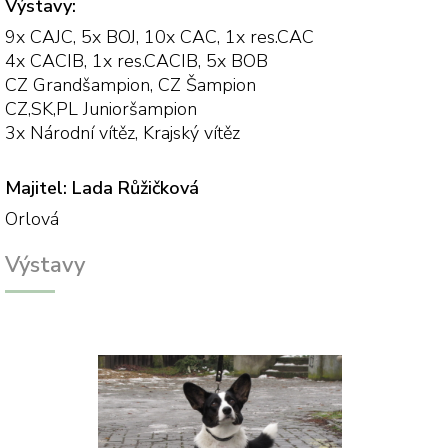
Výstavy:
9x CAJC, 5x BOJ, 10x CAC, 1x res.CAC
4x CACIB, 1x res.CACIB, 5x BOB
CZ Grandšampion, CZ Šampion
CZ,SK,PL Junioršampion
3x Národní vítěz, Krajský vítěz
Majitel: Lada Růžičková
Orlová
Výstavy