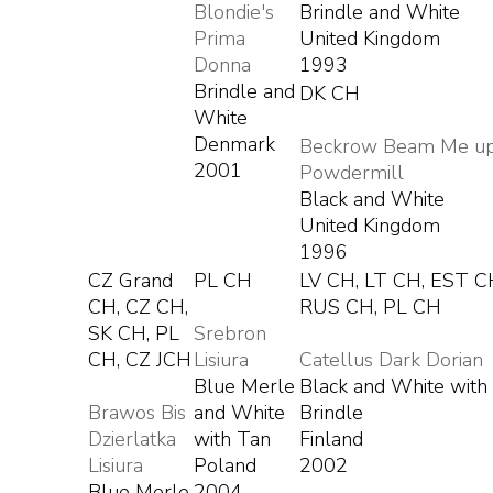
Blondie's
Brindle and White
Prima
United Kingdom
Donna
1993
Brindle and
DK CH
White
Denmark
Beckrow Beam Me up
2001
Powdermill
Black and White
United Kingdom
1996
CZ Grand
PL CH
LV CH, LT CH, EST C
CH, CZ CH,
RUS CH, PL CH
SK CH, PL
Srebron
CH, CZ JCH
Lisiura
Catellus Dark Dorian
Blue Merle
Black and White with
Brawos Bis
and White
Brindle
Dzierlatka
with Tan
Finland
Lisiura
Poland
2002
Blue Merle
2004