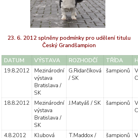
23. 6. 2012 splněny podmínky pro udělení titulu
Český Grandšampion
DATUM
VÝSTAVA
ROZHODČÍ
TŘÍDA
19.8.2012
Mezinárodní
G.Ridarčíková
šampionů
V
výstava
/ SK
C
Bratislava /
SK
18.8.2012
Mezinárodní
J.Matyáš / SK
šampionů
V
výstava
C
Bratislava /
SK
4.8.2012
Klubová
T.Maddox /
šampionů
V