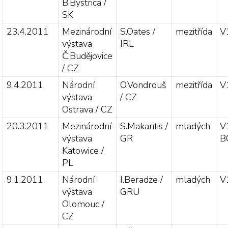
B.Bystrica /
SK
23.4.2011
Mezinárodní
S.Oates /
mezitřída
V
výstava
IRL
Č.Budějovice
/ CZ
9.4.2011
Národní
O.Vondrouš
mezitřída
V
výstava
/ CZ
Ostrava / CZ
20.3.2011
Mezinárodní
S.Makaritis /
mladých
V
výstava
GR
B
Katowice /
PL
9.1.2011
Národní
I.Beradze /
mladých
V
výstava
GRU
Olomouc /
CZ