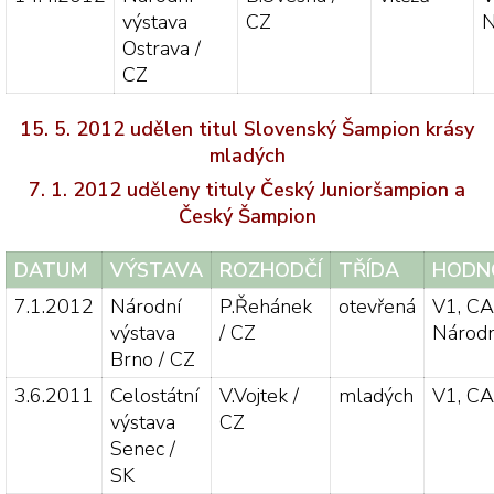
výstava
CZ
N
Ostrava /
CZ
15. 5. 2012 udělen titul Slovenský Šampion krásy
mladých
7. 1. 2012 uděleny tituly Český Junioršampion a
Český Šampion
DATUM
VÝSTAVA
ROZHODČÍ
TŘÍDA
HODN
7.1.2012
Národní
P.Řehánek
otevřená
V1, CA
výstava
/ CZ
Národn
Brno / CZ
3.6.2011
Celostátní
V.Vojtek /
mladých
V1, CA
výstava
CZ
Senec /
SK