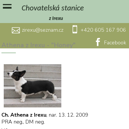
Chovatelská stanice
z Irexu
zirexu@seznam.cz
+420 605 167 906
Facebook
Athena z Irexu - "Honey"
Ch. Athena z Irexu
, nar. 13. 12. 2009
PRA neg., DM neg.