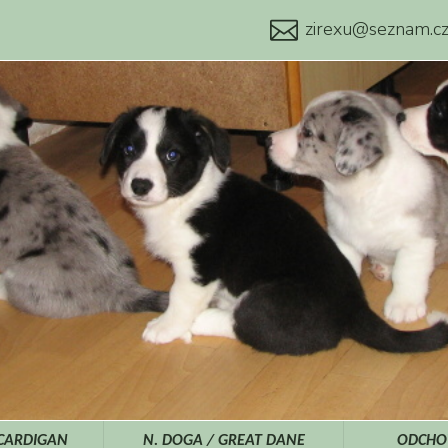
zirexu@seznam.c
 CARDIGAN
N. DOGA / GREAT DANE
ODCHOV