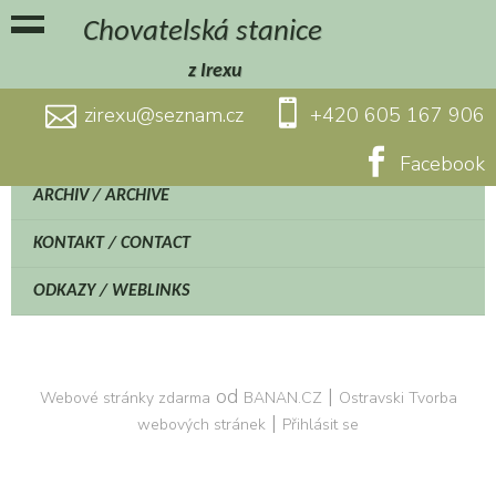
Chovatelská stanice
z Irexu
zirexu@seznam.cz
+420 605 167 906
Facebook
ARCHIV / ARCHIVE
KONTAKT / CONTACT
ODKAZY / WEBLINKS
od
|
Webové stránky zdarma
BANAN.CZ
Ostravski Tvorba
|
webových stránek
Přihlásit se