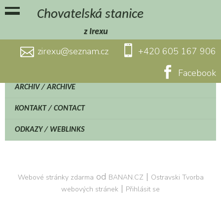
Chovatelská stanice
z Irexu
zirexu@seznam.cz
+420 605 167 906
Facebook
ARCHIV / ARCHIVE
KONTAKT / CONTACT
ODKAZY / WEBLINKS
od
|
Webové stránky zdarma
BANAN.CZ
Ostravski Tvorba
|
webových stránek
Přihlásit se