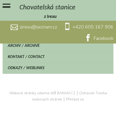
Chovatelská stanice
z Irexu
zirexu@seznam.cz
+420 605 167 906
Facebook
ARCHIV / ARCHIVE
KONTAKT / CONTACT
ODKAZY / WEBLINKS
od
|
Webové stránky zdarma
BANAN.CZ
Ostravski Tvorba
|
webových stránek
Přihlásit se