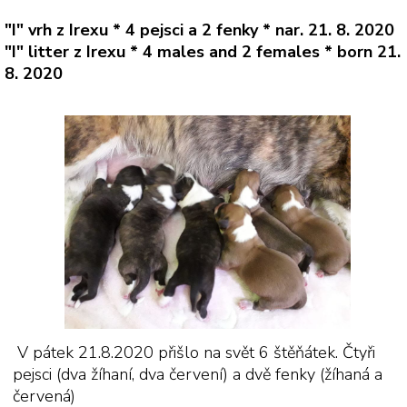
"I" vrh z Irexu * 4 pejsci a 2 fenky * nar. 21. 8. 2020
"I" litter z Irexu * 4 males and 2 females * born 21.
8. 2020
V pátek 21.8.2020 přišlo na svět 6 štěňátek. Čtyři
pejsci (dva žíhaní, dva červení) a dvě fenky (žíhaná a
červená)