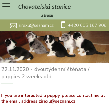
Chovatelská stanice
z Irexu
zirexu@seznam.cz
+420 605 167 906
Facebook
22.11.2020 - dvoutýdenní štěňata /
puppies 2 weeks old
If you are interested a puppy, please contact me at
the email address zirexu@seznam.cz