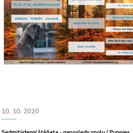
10. 10. 2020
Sedmitýdenní štěňata - naposledy spolu /
Puppies