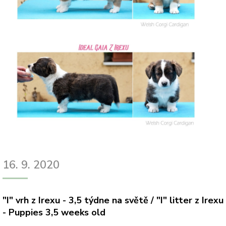
16. 9. 2020
"I" vrh z Irexu - 3,5 týdne na světě /
"I" litter z Irexu
- Puppies 3,5 weeks old