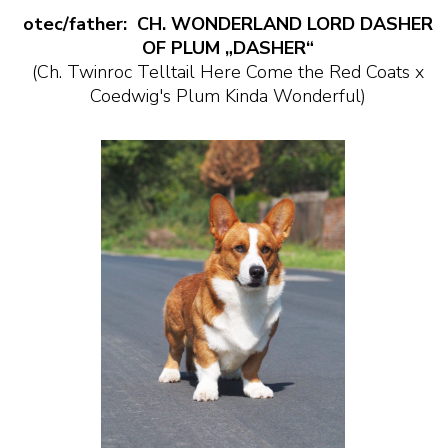
otec/father:
CH. WONDERLAND LORD DASHER
OF PLUM „DASHER“
(Ch. Twinroc Telltail Here Come the Red Coats x
Coedwig's Plum Kinda Wonderful)