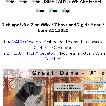
JSME TADY! / WE ARE HERE!
7 chlapečků a 2 holčičky / 7 boys and 2 girls * nar. /
born 6.11.2020
f:
ALVARO Cevelob
(Zibibbo del Regno di Fantasia x
Xcellence Cevelob)
m:
ZIREXU FINERY Cevelob
(Nagyiregi Invictus x Wish
Cevelob)